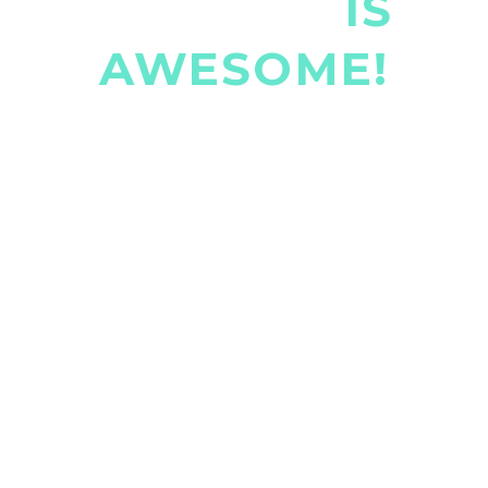
THE GEM
IS
AWESOME!
Lorem ipsum dolor sit amet, consectetur
adipisicing elit, sed do eiusmod tempor incididunt
ut . Ut enim ad minim veniam, quis nostrud
exercitation ullamco laboris nisi ut aliquip ex ea
commodo consequat. Duis aute irure dolor in
reprehenderit in voluptate velit esse cillum dolore
eu fugiat nulla pariatur.