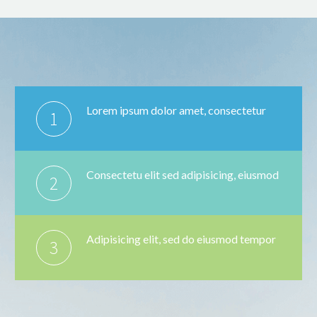
Lorem ipsum dolor amet, consectetur
1
Consectetu elit sed adipisicing, eiusmod
2
Adipisicing elit, sed do eiusmod tempor
3