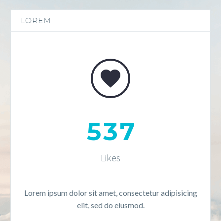
LOREM


5
3
7
Likes
Lorem ipsum dolor sit amet, consectetur adipisicing
elit, sed do eiusmod.