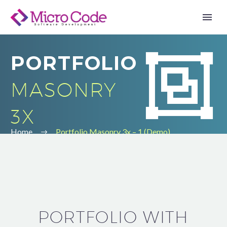


PORTFOLIO
MASONRY
3X
Home
Portfolio Masonry 3x – 1 (Demo)
PORTFOLIO WITH