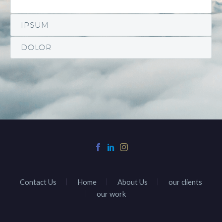
IPSUM
DOLOR
Contact Us
Home
About Us
our clients
our work