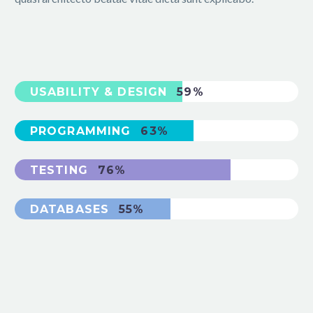
USABILITY & DESIGN
59%
PROGRAMMING
63%
TESTING
76%
DATABASES
55%