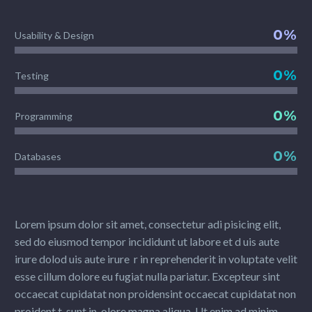
0%
Usability & Design
0%
Testing
0%
Programming
0%
Databases
Lorem ipsum dolor sit amet, consectetur adi pisicing elit,
sed do eiusmod tempor incididunt ut labore et d uis aute
irure dolod uis aute irure r in reprehenderit in voluptate velit
esse cillum dolore eu fugiat nulla pariatur. Excepteur sint
occaecat cupidatat non proidensint occaecat cupidatat non
proident t, sunt in olore magna aliqua. Ut enim ad minim