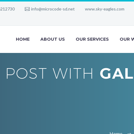
6212730
info@microcode-sd.net
www.sky-eagles.com
HOME
ABOUT US
OUR SERVICES
OUR 
POST WITH
GAL
Home