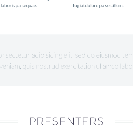
laboris pa sequae.
fugiatdolore pa se cillum.
nsectetur adipisicing elit, sed do eiusmod tem
eniam, quis nostrud exercitation ullamco labor
PRESENTERS