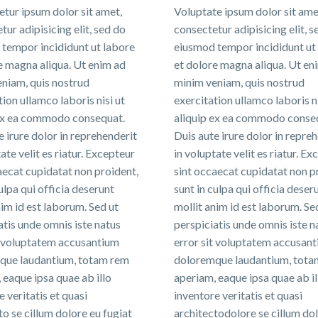
tur ipsum dolor sit amet,
Voluptate ipsum dolor sit ame
tur adipisicing elit, sed do
consectetur adipisicing elit, s
tempor incididunt ut labore
eiusmod tempor incididunt ut
e magna aliqua. Ut enim ad
et dolore magna aliqua. Ut en
niam, quis nostrud
minim veniam, quis nostrud
tion ullamco laboris nisi ut
exercitation ullamco laboris ni
 ex ea commodo consequat.
aliquip ex ea commodo conse
e irure dolor in reprehenderit
Duis aute irure dolor in repre
ate velit es riatur. Excepteur
in voluptate velit es riatur. E
aecat cupidatat non proident,
sint occaecat cupidatat non p
ulpa qui officia deserunt
sunt in culpa qui officia deser
nim id est laborum. Sed ut
mollit anim id est laborum. Se
atis unde omnis iste natus
perspiciatis unde omnis iste n
t voluptatem accusantium
error sit voluptatem accusan
que laudantium, totam rem
doloremque laudantium, tota
 eaque ipsa quae ab illo
aperiam, eaque ipsa quae ab il
e veritatis et quasi
inventore veritatis et quasi
to se cillum dolore eu fugiat
architectodolore se cillum do