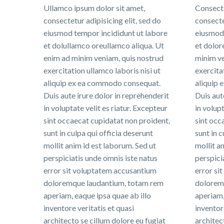
Ullamco ipsum dolor sit amet,
Consecte
consectetur adipisicing elit, sed do
consecte
eiusmod tempor incididunt ut labore
eiusmod 
et dolullamco oreullamco aliqua. Ut
et dolor
enim ad minim veniam, quis nostrud
minim ve
exercitation ullamco laboris nisi ut
exercita
aliquip ex ea commodo consequat.
aliquip
Duis aute irure dolor in reprehenderit
Duis aut
in voluptate velit es riatur. Excepteur
in volupt
sint occaecat cupidatat non proident,
sint occ
sunt in culpa qui officia deserunt
sunt in c
mollit anim id est laborum. Sed ut
mollit a
perspiciatis unde omnis iste natus
perspici
error sit voluptatem accusantium
error si
doloremque laudantium, totam rem
dolorem
aperiam, eaque ipsa quae ab illo
aperiam,
inventore veritatis et quasi
inventor
architecto se cillum dolore eu fugiat
architec