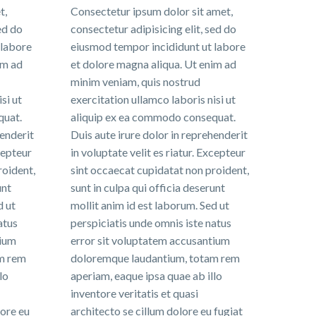
t,
Consectetur ipsum dolor sit amet,
ed do
consectetur adipisicing elit, sed do
 labore
eiusmod tempor incididunt ut labore
im ad
et dolore magna aliqua. Ut enim ad
minim veniam, quis nostrud
si ut
exercitation ullamco laboris nisi ut
quat.
aliquip ex ea commodo consequat.
henderit
Duis aute irure dolor in reprehenderit
xcepteur
in voluptate velit es riatur. Excepteur
roident,
sint occaecat cupidatat non proident,
unt
sunt in culpa qui officia deserunt
d ut
mollit anim id est laborum. Sed ut
atus
perspiciatis unde omnis iste natus
tium
error sit voluptatem accusantium
m rem
doloremque laudantium, totam rem
lo
aperiam, eaque ipsa quae ab illo
inventore veritatis et quasi
lore eu
architecto se cillum dolore eu fugiat