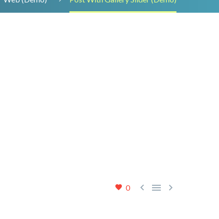



0