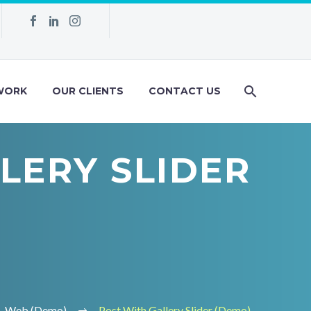
WORK
OUR CLIENTS
CONTACT US
LERY SLIDER
Web (Demo)
Post With Gallery Slider (Demo)