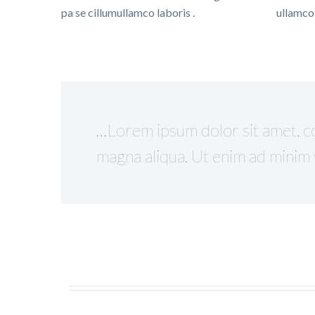
pa se cillumullamco laboris .
ullamco 
…Lorem ipsum dolor sit amet, co
magna aliqua. Ut enim ad minim v