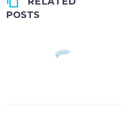
RELATED
POSTS
Fullwidth Sample 01
(Demo)
16 Oct 2015
0
Simple Shop Page
(Demo)